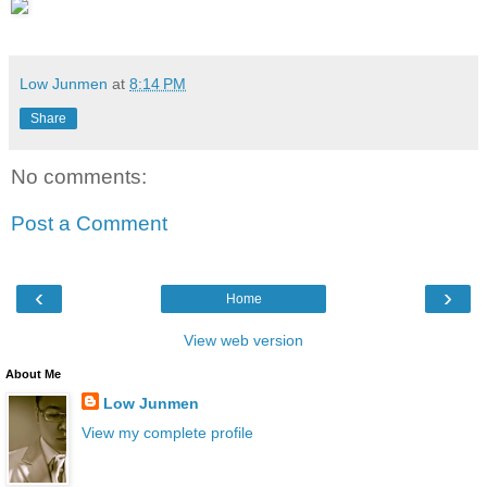
Low Junmen
at
8:14 PM
Share
No comments:
Post a Comment
‹
›
Home
View web version
About Me
Low Junmen
View my complete profile