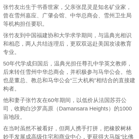
张竹友出生于书香世家，父亲张昆灵是知名矿业家，
曾在雪州嘉应、广肇会馆、中华总商会、雪州卫生局
等机构担任要职。
张竹友到中国福建协和大学求学期间，与温典光相识
和相恋，两人共结连理后，更双双远赴美国攻读教育
专业。
50年代学成归国后，温典光担任尊孔中学英文教师，
后来转任雪州中华总商会，并积极参与马华公会。他
也是董总、教总和马华公会“三大机构”相结合的直接建
构者。
他和妻子张竹友在60年期间，以低价从法国苏芬公
司，收购白沙罗高原（Damansara Heights）的1000
亩地段。
在当时虽然不被看好，但两人携手打拼，把橡胶树林
妙手发展成高级住宅和商业中心，更获得大马版“比佛