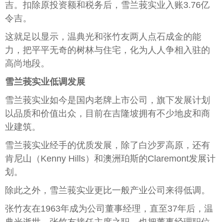
吉。扣除原投资额和税务后，雪兰莪实业入账3.76亿
令吉。
这就足以显示，温典光和张竹友两人点石成金的能
力，把平平无奇的树林与住宅，化为人人争相入驻的
高尚地段。
雪兰莪实业低调发展
雪兰莪实业如今是国内老牌上市公司，旗下发展计划
以品质和价值出众，目前在吉隆坡拥有不少地皮和商
业建筑。
雪兰莪实业经手的优质发展，除了白沙罗高原，还有
肯尼山（Kenny Hills）和澳洲珀斯的Claremont发展计
划。
除此之外，雪兰莪实业更比一般产业公司来得低调。
张竹友在1963年成为公司董事经理，直至37年后，温
典光逝世，张竹友接任主席之职，也把董事经理职位