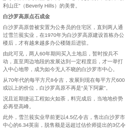
利山庄”（Beverly Hills）的美誉。
白沙罗高原点石成金
白沙罗高原曾被安置为公务员的住宅区，直到两人通
过雪兰莪实业，在1970年为白沙罗高原建设首栋办公
楼后，才有越来越多办公楼随后进驻。
由此可见，两人60年期间买入土地后，暂时按兵不
动，直至周边地段的发展达到一定程度后，才一举打
入中心地带，成为如今无人不晓的白沙罗市中心。
从70年代的每平方尺8令吉，发展到现在每平方尺600
或以上的价位，白沙罗高原不再是“吴下阿蒙”。
况且近期捷运工程如火如荼，料完成后，当地地价势
必再登高峰。
此外，雪兰莪实业早前更以4.5亿令吉，售出白沙罗市
中心的6.34英亩，脱售额是远超过估价师提出的3亿令